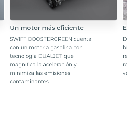
Un motor más eficiente
E
SWIFT BOOSTERGREEN cuenta
D
con un motor a gasolina con
b
tecnología DUALJET que
r
magnifica la aceleración y
r
minimiza las emisiones
v
contaminantes.