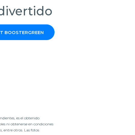
divertido
IFT BOOSTERGREEN
dientes, es el obtenido
les ni obtenerse en condiciones
 entre otros. Las fotos