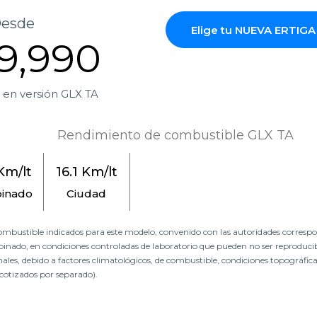
esde
Elige tu NUEVA ERTI
9,990
al en versión GLX TA
Rendimiento de combustible GLX TA
 Km/lt
16.1 Km/lt
inado
Ciudad
ombustible indicados para este modelo, convenido con las autoridades correspon
inado, en condiciones controladas de laboratorio que pueden no ser reproducib
les, debido a factores climatológicos, de combustible, condiciones topográficas,
cotizados por separado).