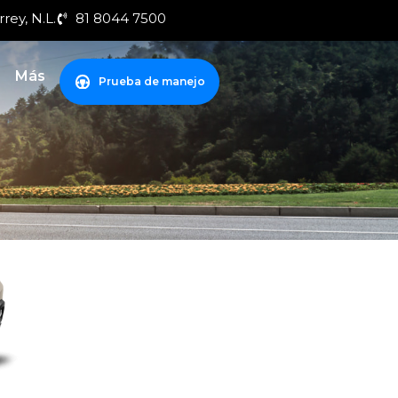
rey, N.L.
81 8044 7500
Más
Prueba de manejo